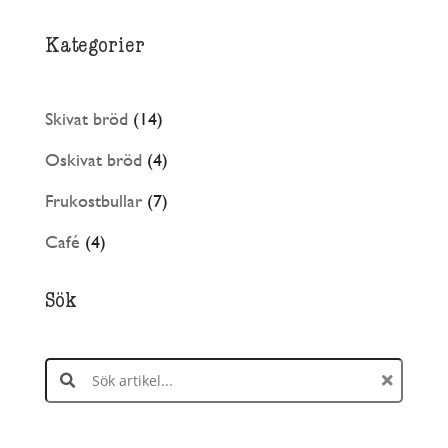
Kategorier
14
Skivat bröd
14
produkter
4
Oskivat bröd
4
produkter
7
Frukostbullar
7
produkter
4
Café
4
produkter
Sök
Search products: