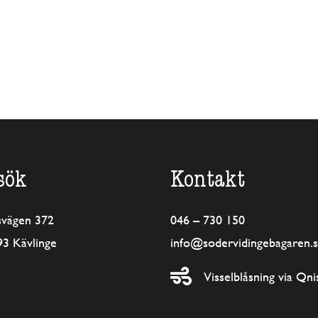
sök
Kontakt
svägen 372
046 – 730 150
93 Kävlinge
info@sodervidingebagaren.

Visselblåsning via Qni