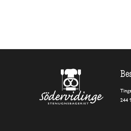
Be
Ting
244 