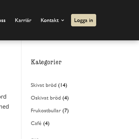
Logga in
ss
Karriär
Kontakt
Kategorier
14
Skivat bröd
14
produkter
ord
4
Oskivat bröd
4
 med
produkter
7
Frukostbullar
7
produkter
4
Café
4
produkter