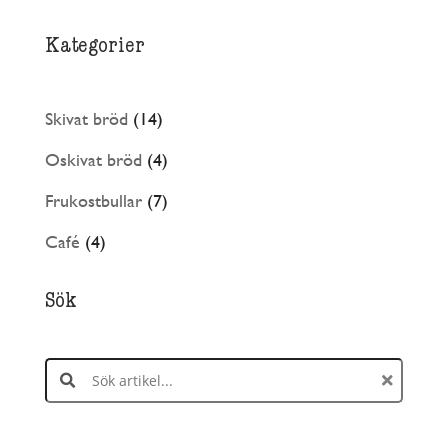
Kategorier
14
Skivat bröd
14
produkter
4
Oskivat bröd
4
produkter
7
Frukostbullar
7
produkter
4
Café
4
produkter
Sök
Search products: