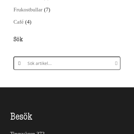
produkter
7
Frukostbullar
7
produkter
4
Café
4
produkter
Sök
Search products:
Besök
Tingsvägen 372