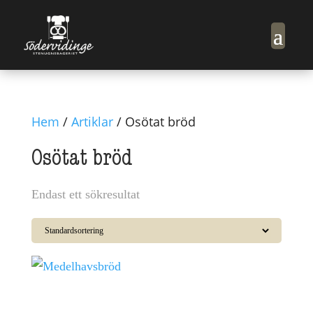
Hem
/
Artiklar
/ Osötat bröd
Osötat bröd
Endast ett sökresultat