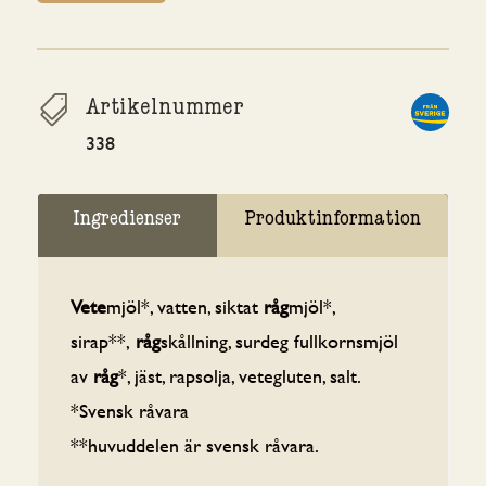

Artikelnummer
338
Ingredienser
Produktinformation
Vete
mjöl*, vatten, siktat
råg
mjöl*,
sirap**,
råg
skållning, surdeg fullkornsmjöl
av
råg
*, jäst, rapsolja, vetegluten, salt.
*Svensk råvara
**huvuddelen är svensk råvara.