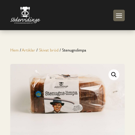
Hem
/
Artiklar
/
Skivat bröd
/ Stenugnslimpa