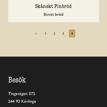
Skånskt Finbröd
Skivat bröd
1
2
3
4
4
Besök
Tingsvägen 372
244 93 Kävlinge