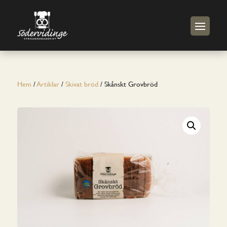
Hem
/
Artiklar
/
Skivat bröd
/ Skånskt Grovbröd