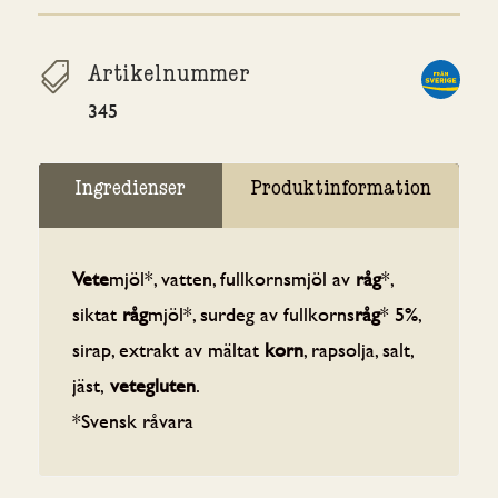

Artikelnummer
345
Ingredienser
Produktinformation
Vete
mjöl*, vatten, fullkornsmjöl av
råg
*,
siktat
råg
mjöl*, surdeg av fullkorns
råg
* 5%,
sirap, extrakt av mältat
korn
, rapsolja, salt,
jäst,
vetegluten
.
*Svensk råvara